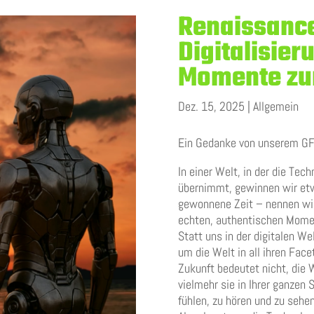
Renaissance
Digitalisier
Momente zu
Dez. 15, 2025
|
Allgemein
Ein Gedanke von unserem GF 
In einer Welt, in der die Te
übernimmt, gewinnen wir etw
gewonnene Zeit – nennen wir 
echten, authentischen Momen
Statt uns in der digitalen We
um die Welt in all ihren Face
Zukunft bedeutet nicht, die W
vielmehr sie in Ihrer ganzen 
fühlen, zu hören und zu sehen