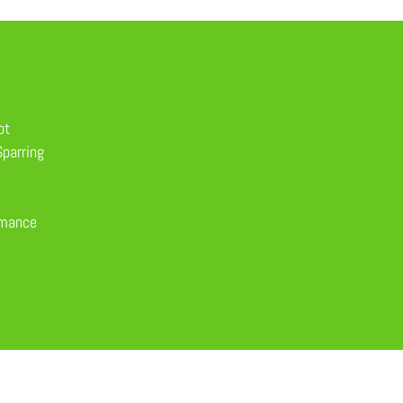
pt
parring
rmance