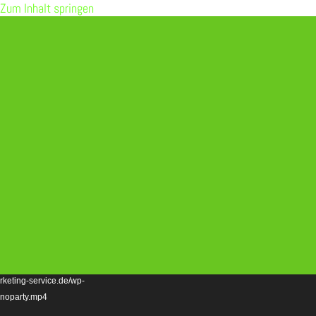
Zum Inhalt springen
 source(s) not found
rketing-service.de/wp-
ynoparty.mp4