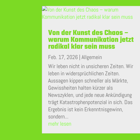
Von der Kunst des Chaos –
warum Kommunikation jetzt
radikal klar sein muss
Feb. 17, 2026
|
Allgemein
Wir leben nicht in unsicheren Zeiten. Wir
leben in widersprüchlichen Zeiten.
Aussagen kippen schneller als Märkte,
Gewissheiten halten kürzer als
Newszyklen, und jede neue Ankündigung
trägt Katastrophenpotenzial in sich. Das
Ergebnis ist kein Erkenntnisgewinn,
sondern...
mehr lesen