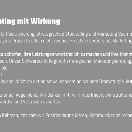
eting mit Wirkung
für Positionierung, strategisches Storytelling und Marketing Sparri
 gute Produkte allein nicht reichen – und die bereit sind, Marketi
n zu schärfen, ihre Leistungen verständlich zu machen und ihre Kom
sisch. Unser Schwerpunkt liegt auf strategischer Marketingberatun
näle.
t.
elevanz. Nicht an Aktionismus, sondern an saubere Dramaturgie.
Ma
tner auf Augenhöhe. Wir denken mit, wir hinterfragen, wir struktu
 werden und Vertrauen schaffen.
che Rahmen, mit dem wir Positionierung klären, Kommunikation ord