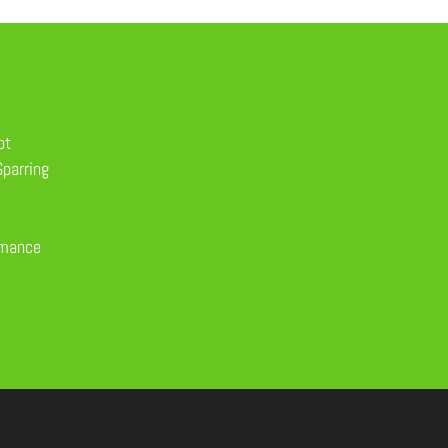
pt
parring
rmance